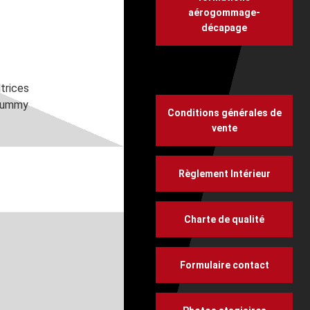
aérogommage-
décapage
ltrices
onummy
Conditions générales de
vente
Règlement Intérieur
Charte de qualité
Formulaire contact