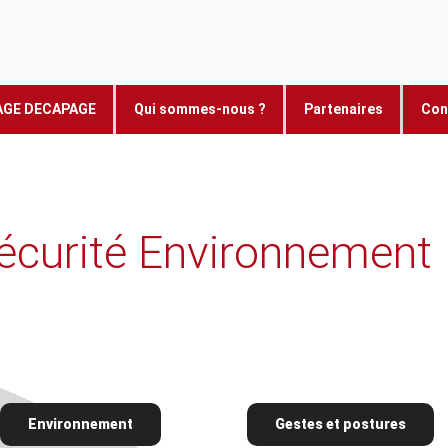
AGE DECAPAGE
Qui sommes-nous ?
Partenaires
Con
écurité Environnement
Environnement
Gestes et postures