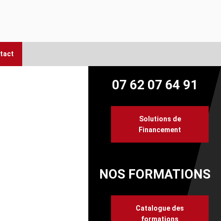
tact
07 62 07 64 91
Solutions de
Financement
NOS FORMATIONS
Catalogue des
formations