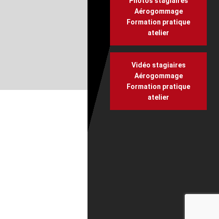
Photos stagiaires
Aérogommage
Formation pratique
atelier
Vidéo stagiaires
Aérogommage
Formation pratique
atelier