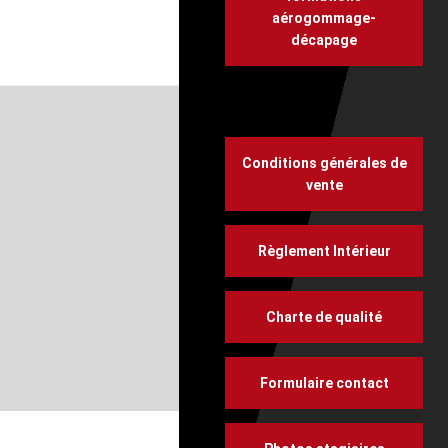
aérogommage-
décapage
Conditions générales de
vente
Règlement Intérieur
Charte de qualité
Formulaire contact