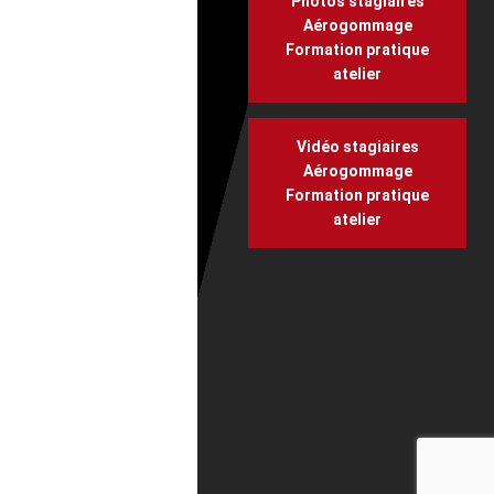
Photos stagiaires
Aérogommage
Formation pratique
atelier
Vidéo stagiaires
Aérogommage
Formation pratique
atelier