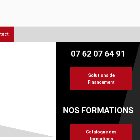
tact
07 62 07 64 91
Solutions de
Financement
NOS FORMATIONS
Catalogue des
formations