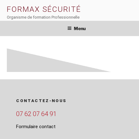
Aller
FORMAX SÉCURITÉ
au
Organisme de formation Professionnelle
contenu
principal
Menu
CONTACTEZ-NOUS
07 62 07 64 91
Formulaire contact