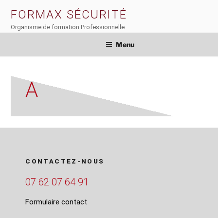
Aller
FORMAX SÉCURITÉ
au
Organisme de formation Professionnelle
contenu
principal
Menu
A
CONTACTEZ-NOUS
07 62 07 64 91
Formulaire contact